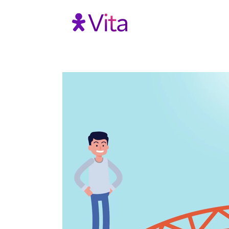
Tocador
de
vídeo