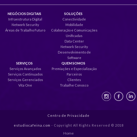
NEGÓCIOS DIGITAIS
SOLUÇÕES
Infraestrutura Digital
Conectividade
Network Security
Mobilidade
Áreas de Trabalho Futuro
Colaboração e Comunicações
Unificadas
Data Center
Network Security
Desenvolvimento de
Software
SERVIÇOS
QUEM SOMOS
Serviços Avançados
Premiações e Especialização
Serviços Continuados
Parceiros
Serviços Gerenciados
Clientes
Vita One
Trabalhe Conosco
Centro de Privacidade
estudiocafeina.com
- Copyright All Rights Reserved © 2018
Home