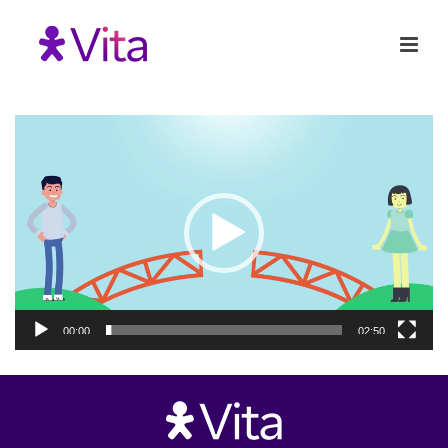
Tocador
de
vídeo
00:00
02:50