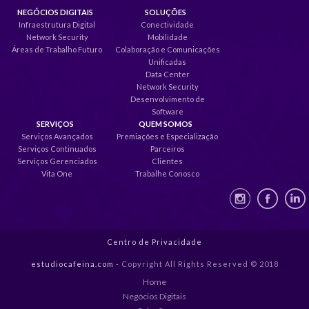
NEGÓCIOS DIGITAIS
SOLUÇÕES
Infraestrutura Digital
Conectividade
Network Security
Mobilidade
Áreas de Trabalho Futuro
Colaboração e Comunicações
Unificadas
Data Center
Network Security
Desenvolvimento de
Software
SERVIÇOS
QUEM SOMOS
Serviços Avançados
Premiações e Especialização
Serviços Continuados
Parceiros
Serviços Gerenciados
Clientes
Vita One
Trabalhe Conosco
Centro de Privacidade
estudiocafeina.com
- Copyright All Rights Reserved © 2018
Home
Negócios Digitais