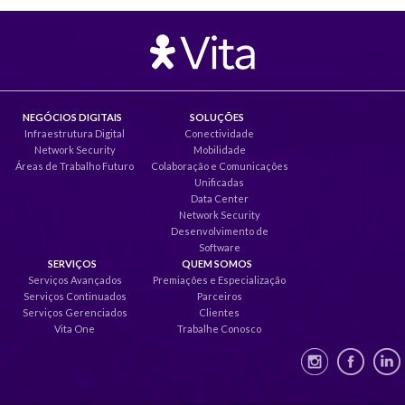
NEGÓCIOS DIGITAIS
SOLUÇÕES
Infraestrutura Digital
Conectividade
Network Security
Mobilidade
Áreas de Trabalho Futuro
Colaboração e Comunicações
Unificadas
Data Center
Network Security
Desenvolvimento de
Software
SERVIÇOS
QUEM SOMOS
Serviços Avançados
Premiações e Especialização
Serviços Continuados
Parceiros
Serviços Gerenciados
Clientes
Vita One
Trabalhe Conosco