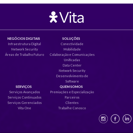
NEGÓCIOS DIGITAIS
SOLUÇÕES
Infraestrutura Digital
Conectividade
Network Security
Mobilidade
Áreas de Trabalho Futuro
Colaboração e Comunicações
Unificadas
Data Center
Network Security
Desenvolvimento de
Software
SERVIÇOS
QUEM SOMOS
Serviços Avançados
Premiações e Especialização
Serviços Continuados
Parceiros
Serviços Gerenciados
Clientes
Vita One
Trabalhe Conosco