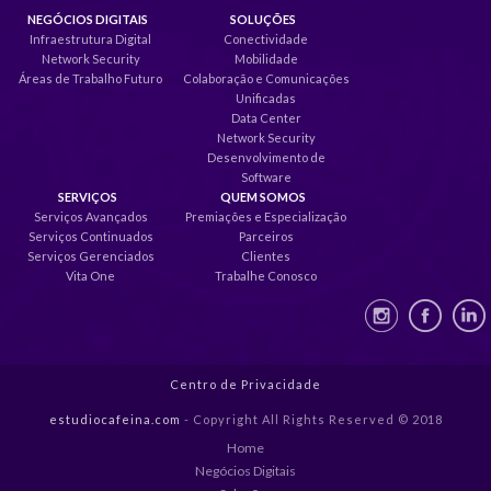
NEGÓCIOS DIGITAIS
SOLUÇÕES
Infraestrutura Digital
Conectividade
Network Security
Mobilidade
Áreas de Trabalho Futuro
Colaboração e Comunicações
Unificadas
Data Center
Network Security
Desenvolvimento de
Software
SERVIÇOS
QUEM SOMOS
Serviços Avançados
Premiações e Especialização
Serviços Continuados
Parceiros
Serviços Gerenciados
Clientes
Vita One
Trabalhe Conosco
Centro de Privacidade
estudiocafeina.com
- Copyright All Rights Reserved © 2018
Home
Negócios Digitais