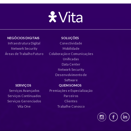
NEGÓCIOS DIGITAIS
SOLUÇÕES
Infraestrutura Digital
Conectividade
Network Security
Mobilidade
Áreas de Trabalho Futuro
Colaboração e Comunicações
Unificadas
Data Center
Network Security
Desenvolvimento de
Software
SERVIÇOS
QUEM SOMOS
Serviços Avançados
Premiações e Especialização
Serviços Continuados
Parceiros
Serviços Gerenciados
Clientes
Vita One
Trabalhe Conosco