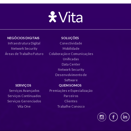
NEGÓCIOS DIGITAIS
SOLUÇÕES
Infraestrutura Digital
Conectividade
Network Security
Mobilidade
Áreas de Trabalho Futuro
Colaboração e Comunicações
Unificadas
Data Center
Network Security
Desenvolvimento de
Software
SERVIÇOS
QUEM SOMOS
Serviços Avançados
Premiações e Especialização
Serviços Continuados
Parceiros
Serviços Gerenciados
Clientes
Vita One
Trabalhe Conosco