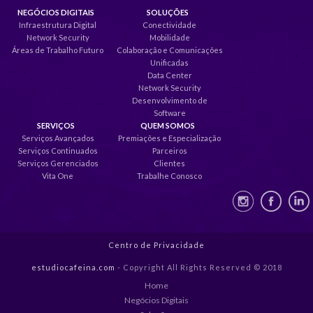
NEGÓCIOS DIGITAIS
SOLUÇÕES
Infraestrutura Digital
Conectividade
Network Security
Mobilidade
Áreas de Trabalho Futuro
Colaboração e Comunicações
Unificadas
Data Center
Network Security
Desenvolvimento de
Software
SERVIÇOS
QUEM SOMOS
Serviços Avançados
Premiações e Especialização
Serviços Continuados
Parceiros
Serviços Gerenciados
Clientes
Vita One
Trabalhe Conosco
Centro de Privacidade
estudiocafeina.com
- Copyright All Rights Reserved © 2018
Home
Negócios Digitais