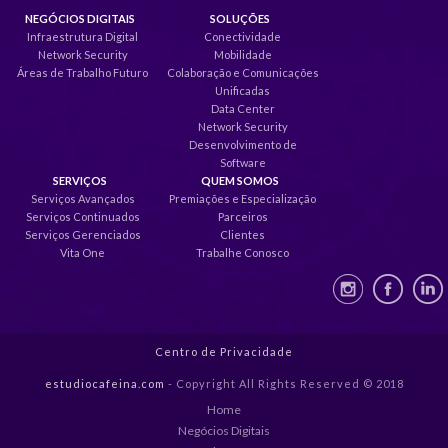
NEGÓCIOS DIGITAIS
SOLUÇÕES
Infraestrutura Digital
Conectividade
Network Security
Mobilidade
Áreas de Trabalho Futuro
Colaboração e Comunicações
Unificadas
Data Center
Network Security
Desenvolvimento de
Software
SERVIÇOS
QUEM SOMOS
Serviços Avançados
Premiações e Especialização
Serviços Continuados
Parceiros
Serviços Gerenciados
Clientes
Vita One
Trabalhe Conosco
Centro de Privacidade
estudiocafeina.com
- Copyright All Rights Reserved © 2018
Home
Negócios Digitais