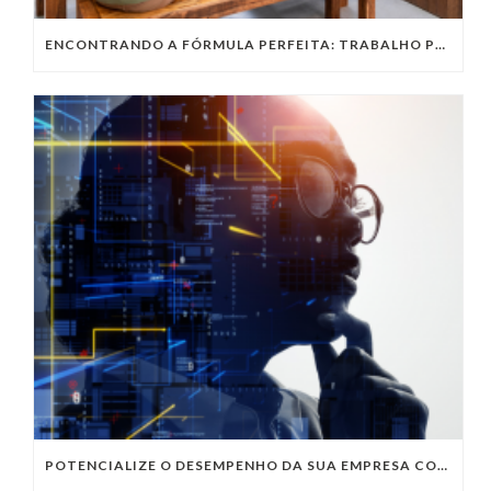
ENCONTRANDO A FÓRMULA PERFEITA: TRABALHO PRESENCIAL, HOME OFFICE OU TRABALHO HÍBRIDO?
POTENCIALIZE O DESEMPENHO DA SUA EMPRESA COM OS SERVIÇOS DE TI DA VIVO VITA