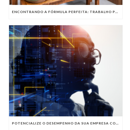
ENCONTRANDO A FÓRMULA PERFEITA: TRABALHO PRESENCIAL, HOME OFFICE OU TRABALHO HÍBRIDO?
POTENCIALIZE O DESEMPENHO DA SUA EMPRESA COM OS SERVIÇOS DE TI DA VIVO VITA