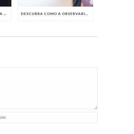
QUAIS SÃO AS TENDÊNCIAS DA TECNOLOGIA DA INFORMAÇÃO PARA 2023?
DESCUBRA COMO A OBSERVABILITY IMPULSIONA O SUCESSO DO SEU NEGÓCIO