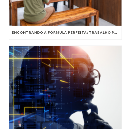
ENCONTRANDO A FÓRMULA PERFEITA: TRABALHO PRESENCIAL, HOME OFFICE OU TRABALHO HÍBRIDO?