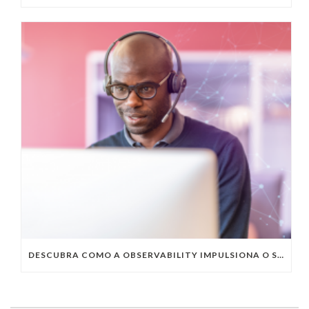
DESCUBRA COMO A OBSERVABILITY IMPULSIONA O SUCESSO DO SEU NEGÓCIO