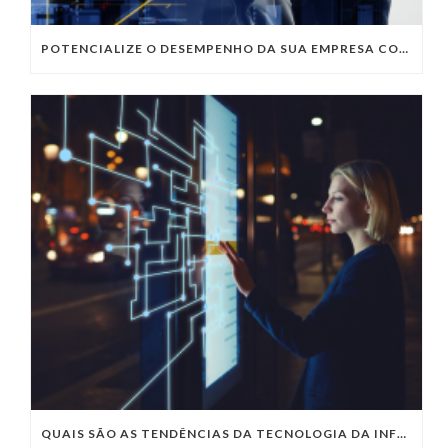
POTENCIALIZE O DESEMPENHO DA SUA EMPRESA COM OS SERVIÇOS DE TI DA VIVO VITA
QUAIS SÃO AS TENDÊNCIAS DA TECNOLOGIA DA INFORMAÇÃO PARA 2023?