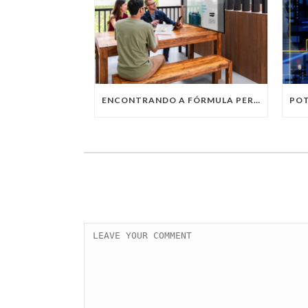
ENCONTRANDO A FÓRMULA PERFEITA: TRABALHO PRESENCIAL, HOME OFFICE OU TRABALHO HÍBRIDO?