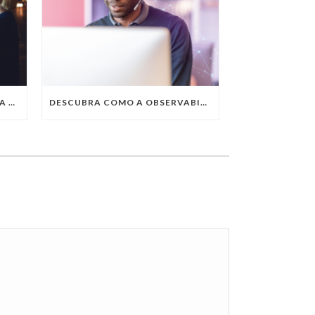
QUAIS SÃO AS TENDÊNCIAS DA TECNOLOGIA DA INFORMAÇÃO PARA 2023?
DESCUBRA COMO A OBSERVABILITY IMPULSIONA O SUCESSO DO SEU NEGÓCIO