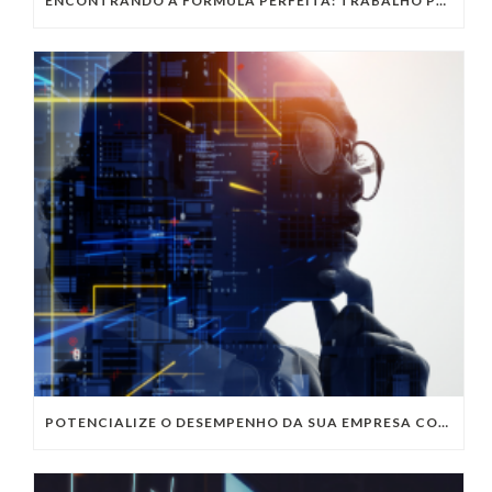
ENCONTRANDO A FÓRMULA PERFEITA: TRABALHO PRESENCIAL, HOME OFFICE OU TRABALHO HÍBRIDO?
POTENCIALIZE O DESEMPENHO DA SUA EMPRESA COM OS SERVIÇOS DE TI DA VIVO VITA