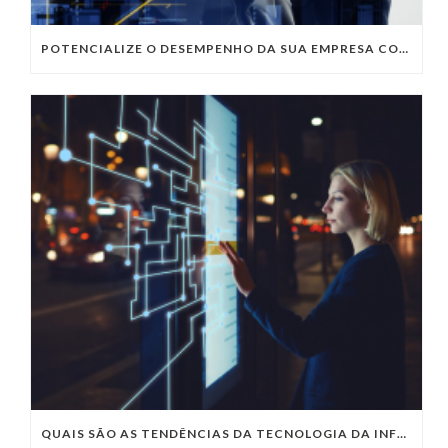
POTENCIALIZE O DESEMPENHO DA SUA EMPRESA COM OS SERVIÇOS DE TI DA VIVO VITA
QUAIS SÃO AS TENDÊNCIAS DA TECNOLOGIA DA INFORMAÇÃO PARA 2023?