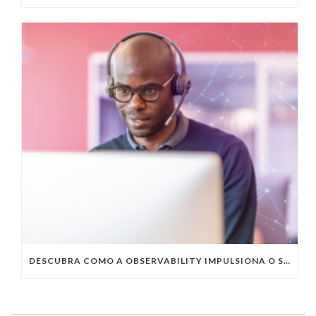
DESCUBRA COMO A OBSERVABILITY IMPULSIONA O SUCESSO DO SEU NEGÓCIO