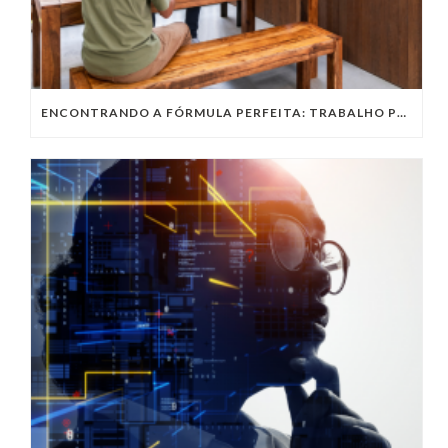
ENCONTRANDO A FÓRMULA PERFEITA: TRABALHO PRESENCIAL, HOME OFFICE OU TRABALHO HÍBRIDO?