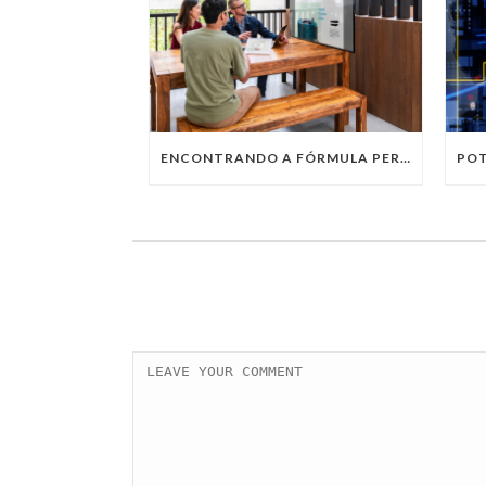
ENCONTRANDO A FÓRMULA PERFEITA: TRABALHO PRESENCIAL, HOME OFFICE OU TRABALHO HÍBRIDO?