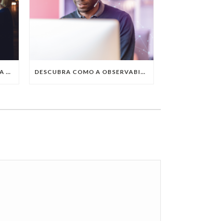
QUAIS SÃO AS TENDÊNCIAS DA TECNOLOGIA DA INFORMAÇÃO PARA 2023?
DESCUBRA COMO A OBSERVABILITY IMPULSIONA O SUCESSO DO SEU NEGÓCIO