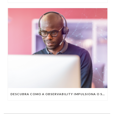
DESCUBRA COMO A OBSERVABILITY IMPULSIONA O SUCESSO DO SEU NEGÓCIO