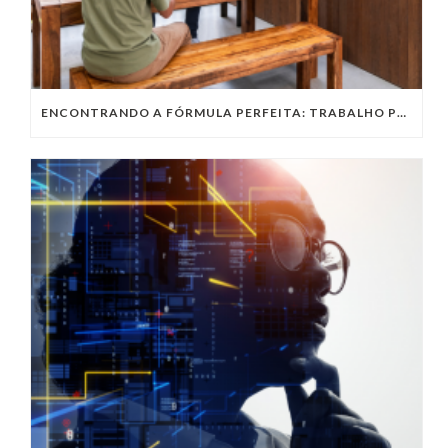
ENCONTRANDO A FÓRMULA PERFEITA: TRABALHO PRESENCIAL, HOME OFFICE OU TRABALHO HÍBRIDO?