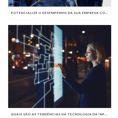
POTENCIALIZE O DESEMPENHO DA SUA EMPRESA COM OS SERVIÇOS DE TI DA VIVO VITA
QUAIS SÃO AS TENDÊNCIAS DA TECNOLOGIA DA INFORMAÇÃO PARA 2023?