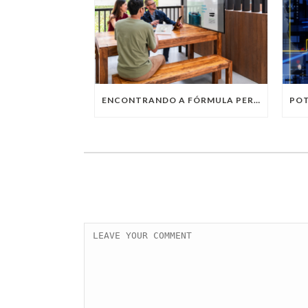
ENCONTRANDO A FÓRMULA PERFEITA: TRABALHO PRESENCIAL, HOME OFFICE OU TRABALHO HÍBRIDO?