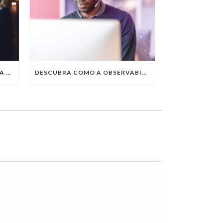
QUAIS SÃO AS TENDÊNCIAS DA TECNOLOGIA DA INFORMAÇÃO PARA 2023?
DESCUBRA COMO A OBSERVABILITY IMPULSIONA O SUCESSO DO SEU NEGÓCIO