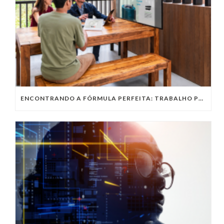
ENCONTRANDO A FÓRMULA PERFEITA: TRABALHO PRESENCIAL, HOME OFFICE OU TRABALHO HÍBRIDO?