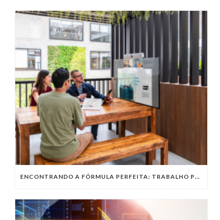
ENCONTRANDO A FÓRMULA PERFEITA: TRABALHO PRESENCIAL, HOME OFFICE OU TRABALHO HÍBRIDO?