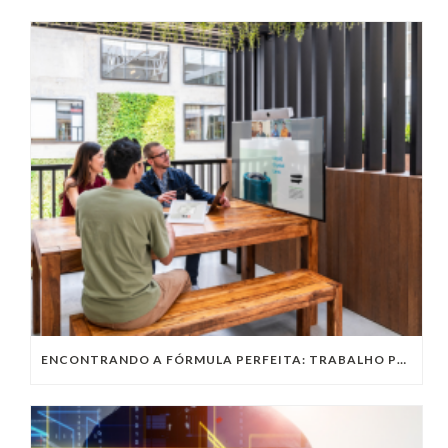
ENCONTRANDO A FÓRMULA PERFEITA: TRABALHO PRESENCIAL, HOME OFFICE OU TRABALHO HÍBRIDO?