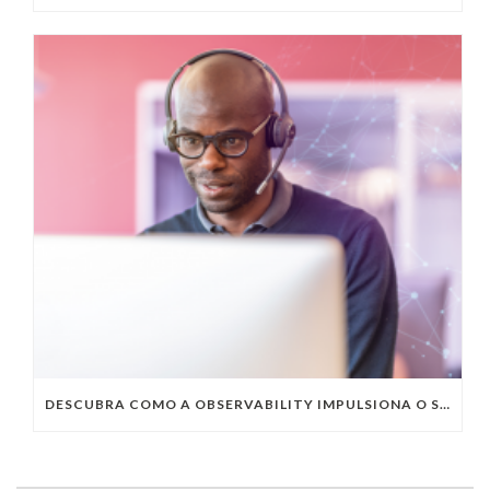
DESCUBRA COMO A OBSERVABILITY IMPULSIONA O SUCESSO DO SEU NEGÓCIO