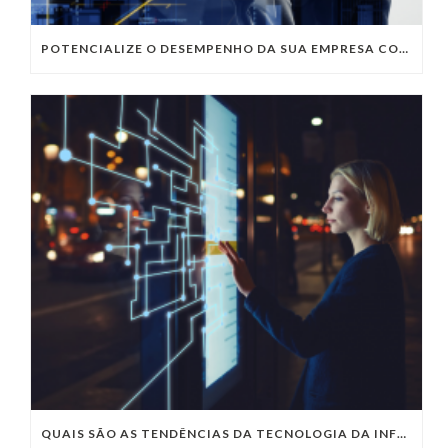
POTENCIALIZE O DESEMPENHO DA SUA EMPRESA COM OS SERVIÇOS DE TI DA VIVO VITA
QUAIS SÃO AS TENDÊNCIAS DA TECNOLOGIA DA INFORMAÇÃO PARA 2023?