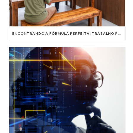
ENCONTRANDO A FÓRMULA PERFEITA: TRABALHO PRESENCIAL, HOME OFFICE OU TRABALHO HÍBRIDO?