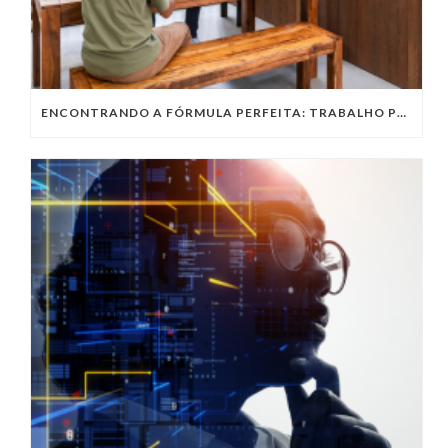
ENCONTRANDO A FÓRMULA PERFEITA: TRABALHO PRESENCIAL, HOME OFFICE OU TRABALHO HÍBRIDO?