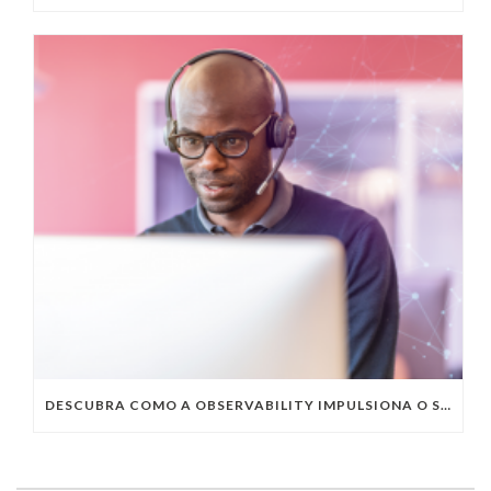
DESCUBRA COMO A OBSERVABILITY IMPULSIONA O SUCESSO DO SEU NEGÓCIO