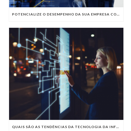
POTENCIALIZE O DESEMPENHO DA SUA EMPRESA COM OS SERVIÇOS DE TI DA VIVO VITA
QUAIS SÃO AS TENDÊNCIAS DA TECNOLOGIA DA INFORMAÇÃO PARA 2023?