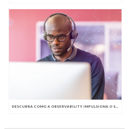
DESCUBRA COMO A OBSERVABILITY IMPULSIONA O SUCESSO DO SEU NEGÓCIO