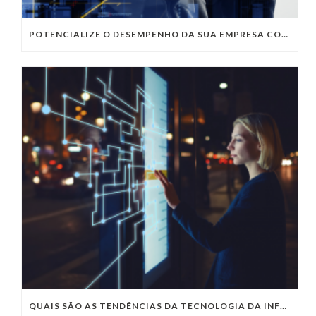
POTENCIALIZE O DESEMPENHO DA SUA EMPRESA COM OS SERVIÇOS DE TI DA VIVO VITA
QUAIS SÃO AS TENDÊNCIAS DA TECNOLOGIA DA INFORMAÇÃO PARA 2023?