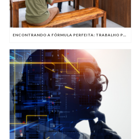
ENCONTRANDO A FÓRMULA PERFEITA: TRABALHO PRESENCIAL, HOME OFFICE OU TRABALHO HÍBRIDO?