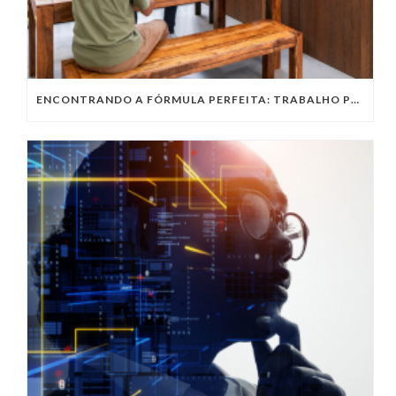
ENCONTRANDO A FÓRMULA PERFEITA: TRABALHO PRESENCIAL, HOME OFFICE OU TRABALHO HÍBRIDO?