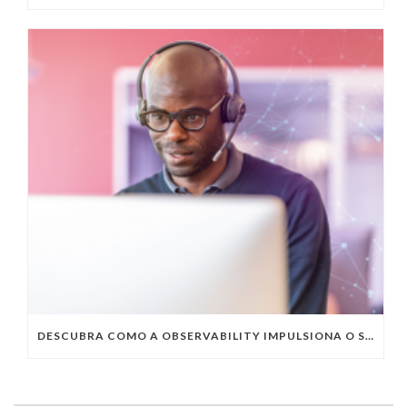
DESCUBRA COMO A OBSERVABILITY IMPULSIONA O SUCESSO DO SEU NEGÓCIO