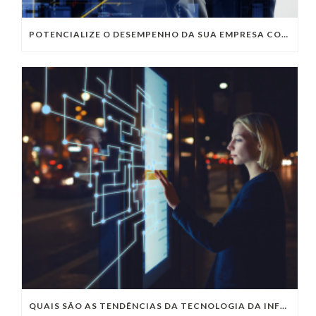
POTENCIALIZE O DESEMPENHO DA SUA EMPRESA COM OS SERVIÇOS DE TI DA VIVO VITA
QUAIS SÃO AS TENDÊNCIAS DA TECNOLOGIA DA INFORMAÇÃO PARA 2023?