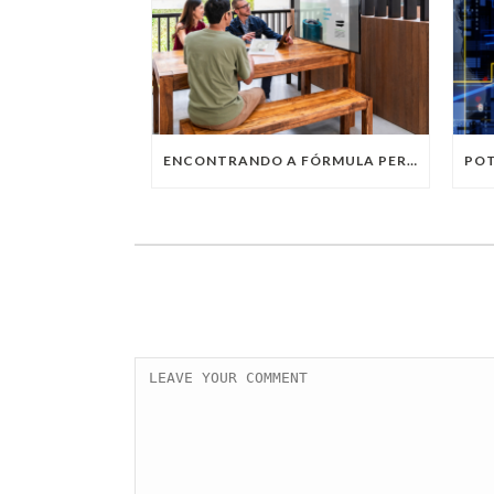
ENCONTRANDO A FÓRMULA PERFEITA: TRABALHO PRESENCIAL, HOME OFFICE OU TRABALHO HÍBRIDO?