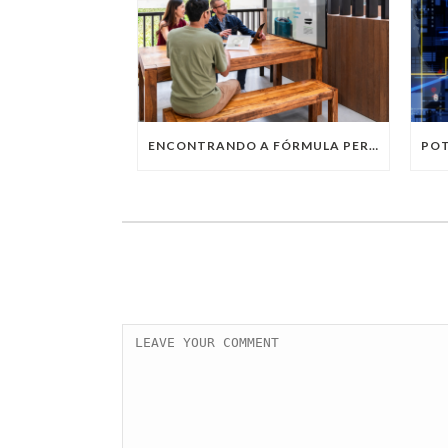
ENCONTRANDO A FÓRMULA PERFEITA: TRABALHO PRESENCIAL, HOME OFFICE OU TRABALHO HÍBRIDO?