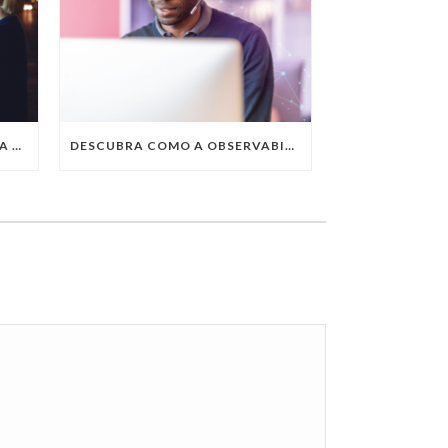
QUAIS SÃO AS TENDÊNCIAS DA TECNOLOGIA DA INFORMAÇÃO PARA 2023?
DESCUBRA COMO A OBSERVABILITY IMPULSIONA O SUCESSO DO SEU NEGÓCIO