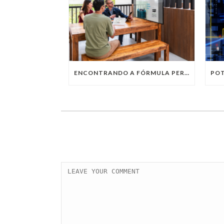
ENCONTRANDO A FÓRMULA PERFEITA: TRABALHO PRESENCIAL, HOME OFFICE OU TRABALHO HÍBRIDO?