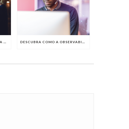
QUAIS SÃO AS TENDÊNCIAS DA TECNOLOGIA DA INFORMAÇÃO PARA 2023?
DESCUBRA COMO A OBSERVABILITY IMPULSIONA O SUCESSO DO SEU NEGÓCIO