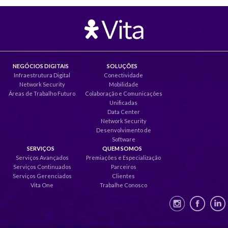
NEGÓCIOS DIGITAIS
SOLUÇÕES
Infraestrutura Digital
Conectividade
Network Security
Mobilidade
Áreas de Trabalho Futuro
Colaboração e Comunicações
Unificadas
Data Center
Network Security
Desenvolvimento de
Software
SERVIÇOS
QUEM SOMOS
Serviços Avançados
Premiações e Especialização
Serviços Continuados
Parceiros
Serviços Gerenciados
Clientes
Vita One
Trabalhe Conosco