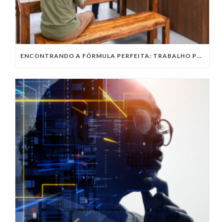
ENCONTRANDO A FÓRMULA PERFEITA: TRABALHO PRESENCIAL, HOME OFFICE OU TRABALHO HÍBRIDO?