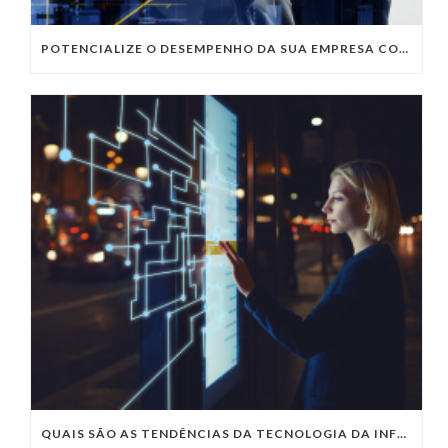
POTENCIALIZE O DESEMPENHO DA SUA EMPRESA COM OS SERVIÇOS DE TI DA VIVO VITA
QUAIS SÃO AS TENDÊNCIAS DA TECNOLOGIA DA INFORMAÇÃO PARA 2023?