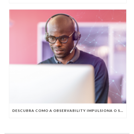
DESCUBRA COMO A OBSERVABILITY IMPULSIONA O SUCESSO DO SEU NEGÓCIO