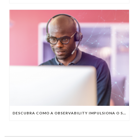
DESCUBRA COMO A OBSERVABILITY IMPULSIONA O SUCESSO DO SEU NEGÓCIO