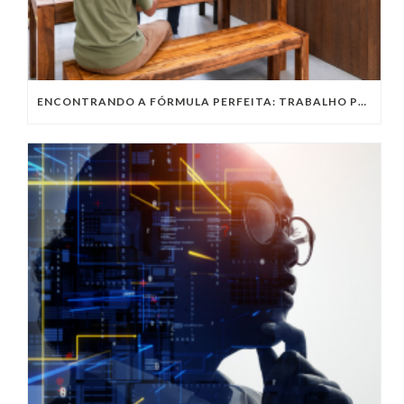
ENCONTRANDO A FÓRMULA PERFEITA: TRABALHO PRESENCIAL, HOME OFFICE OU TRABALHO HÍBRIDO?