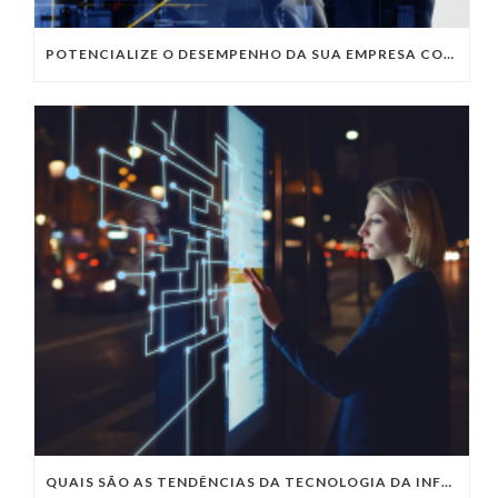
POTENCIALIZE O DESEMPENHO DA SUA EMPRESA COM OS SERVIÇOS DE TI DA VIVO VITA
QUAIS SÃO AS TENDÊNCIAS DA TECNOLOGIA DA INFORMAÇÃO PARA 2023?