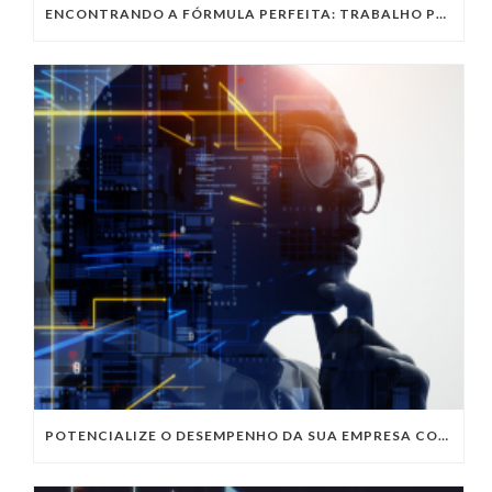
ENCONTRANDO A FÓRMULA PERFEITA: TRABALHO PRESENCIAL, HOME OFFICE OU TRABALHO HÍBRIDO?
POTENCIALIZE O DESEMPENHO DA SUA EMPRESA COM OS SERVIÇOS DE TI DA VIVO VITA