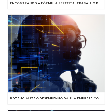
ENCONTRANDO A FÓRMULA PERFEITA: TRABALHO PRESENCIAL, HOME OFFICE OU TRABALHO HÍBRIDO?
POTENCIALIZE O DESEMPENHO DA SUA EMPRESA COM OS SERVIÇOS DE TI DA VIVO VITA