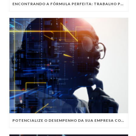
ENCONTRANDO A FÓRMULA PERFEITA: TRABALHO PRESENCIAL, HOME OFFICE OU TRABALHO HÍBRIDO?
POTENCIALIZE O DESEMPENHO DA SUA EMPRESA COM OS SERVIÇOS DE TI DA VIVO VITA