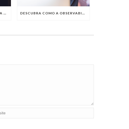
QUAIS SÃO AS TENDÊNCIAS DA TECNOLOGIA DA INFORMAÇÃO PARA 2023?
DESCUBRA COMO A OBSERVABILITY IMPULSIONA O SUCESSO DO SEU NEGÓCIO