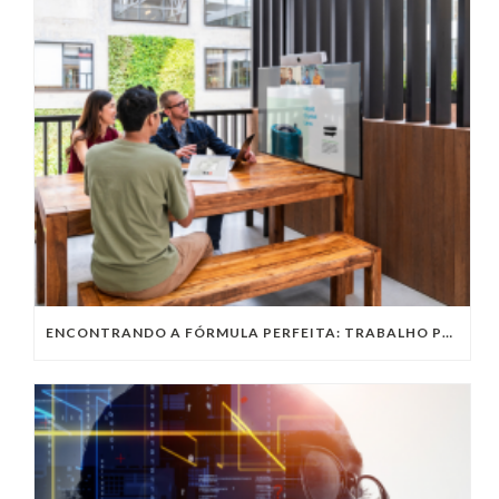
ENCONTRANDO A FÓRMULA PERFEITA: TRABALHO PRESENCIAL, HOME OFFICE OU TRABALHO HÍBRIDO?