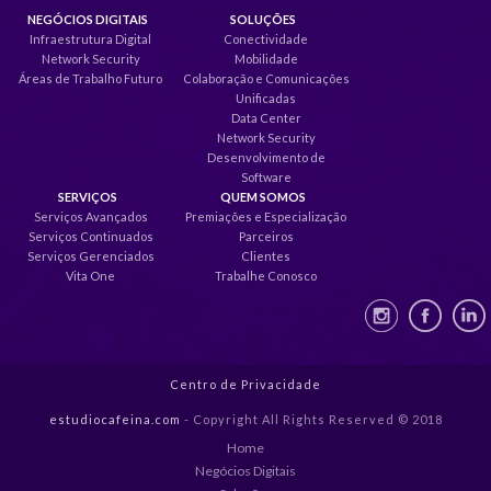
NEGÓCIOS DIGITAIS
SOLUÇÕES
Infraestrutura Digital
Conectividade
Network Security
Mobilidade
Áreas de Trabalho Futuro
Colaboração e Comunicações
Unificadas
Data Center
Network Security
Desenvolvimento de
Software
SERVIÇOS
QUEM SOMOS
Serviços Avançados
Premiações e Especialização
Serviços Continuados
Parceiros
Serviços Gerenciados
Clientes
Vita One
Trabalhe Conosco
Centro de Privacidade
estudiocafeina.com
- Copyright All Rights Reserved © 2018
Home
Negócios Digitais