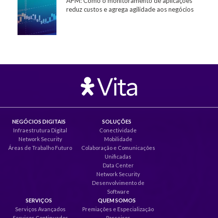
APM: Como o monitoramento de aplicações
reduz custos e agrega agilidade aos negócios
NEGÓCIOS DIGITAIS
SOLUÇÕES
Infraestrutura Digital
Conectividade
Network Security
Mobilidade
Áreas de Trabalho Futuro
Colaboração e Comunicações
Unificadas
Data Center
Network Security
Desenvolvimento de
Software
SERVIÇOS
QUEM SOMOS
Serviços Avançados
Premiações e Especialização
Serviços Continuados
Parceiros