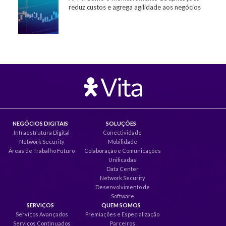
reduz custos e agrega agilidade aos negócios
NEGÓCIOS DIGITAIS
SOLUÇÕES
Infraestrutura Digital
Conectividade
Network Security
Mobilidade
Áreas de Trabalho Futuro
Colaboração e Comunicações
Unificadas
Data Center
Network Security
Desenvolvimento de
Software
SERVIÇOS
QUEM SOMOS
Serviços Avançados
Premiações e Especialização
Serviços Continuados
Parceiros