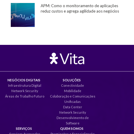
APM: Como o monitoramento de aplicações
reduz custos e agrega agilidade aos negócios
NEGÓCIOS DIGITAIS
SOLUÇÕES
Infraestrutura Digital
Conectividade
Network Security
Mobilidade
Áreas de Trabalho Futuro
Colaboração e Comunicações
Unificadas
Data Center
Network Security
Desenvolvimento de
Software
SERVIÇOS
QUEM SOMOS
Serviços Avançados
Premiações e Especialização