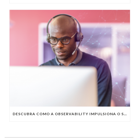
DESCUBRA COMO A OBSERVABILITY IMPULSIONA O SUCESSO DO SEU NEGÓCIO