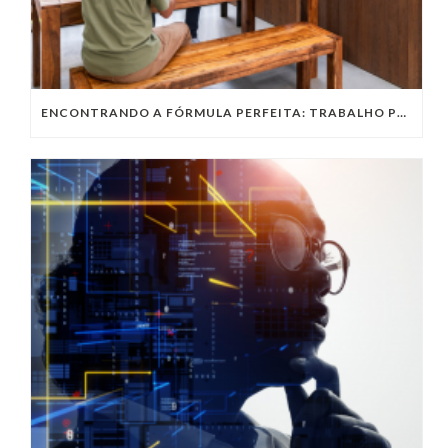
ENCONTRANDO A FÓRMULA PERFEITA: TRABALHO PRESENCIAL, HOME OFFICE OU TRABALHO HÍBRIDO?