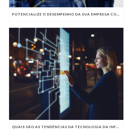
POTENCIALIZE O DESEMPENHO DA SUA EMPRESA COM OS SERVIÇOS DE TI DA VIVO VITA
QUAIS SÃO AS TENDÊNCIAS DA TECNOLOGIA DA INFORMAÇÃO PARA 2023?