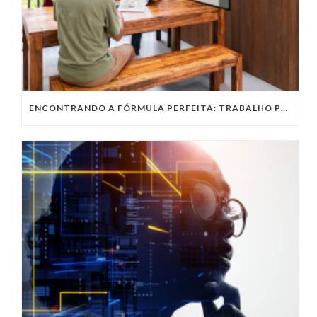
ENCONTRANDO A FÓRMULA PERFEITA: TRABALHO PRESENCIAL, HOME OFFICE OU TRABALHO HÍBRIDO?