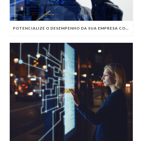
POTENCIALIZE O DESEMPENHO DA SUA EMPRESA COM OS SERVIÇOS DE TI DA VIVO VITA