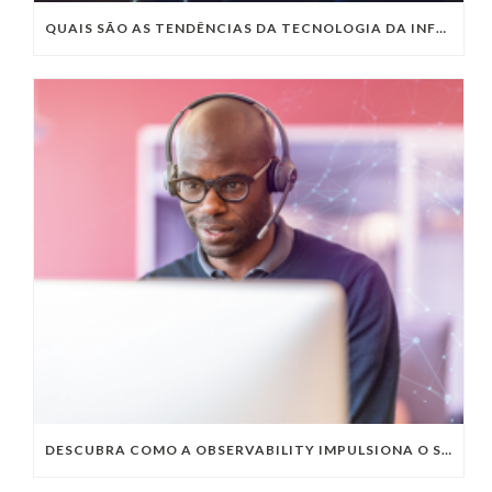
QUAIS SÃO AS TENDÊNCIAS DA TECNOLOGIA DA INFORMAÇÃO PARA 2023?
DESCUBRA COMO A OBSERVABILITY IMPULSIONA O SUCESSO DO SEU NEGÓCIO