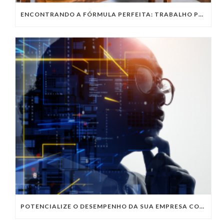
ENCONTRANDO A FÓRMULA PERFEITA: TRABALHO PRESENCIAL, HOME OFFICE OU TRABALHO HÍBRIDO?
POTENCIALIZE O DESEMPENHO DA SUA EMPRESA COM OS SERVIÇOS DE TI DA VIVO VITA