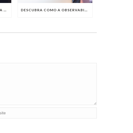
QUAIS SÃO AS TENDÊNCIAS DA TECNOLOGIA DA INFORMAÇÃO PARA 2023?
DESCUBRA COMO A OBSERVABILITY IMPULSIONA O SUCESSO DO SEU NEGÓCIO