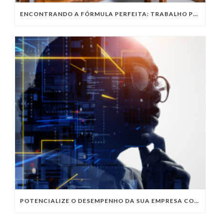
ENCONTRANDO A FÓRMULA PERFEITA: TRABALHO PRESENCIAL, HOME OFFICE OU TRABALHO HÍBRIDO?
POTENCIALIZE O DESEMPENHO DA SUA EMPRESA COM OS SERVIÇOS DE TI DA VIVO VITA