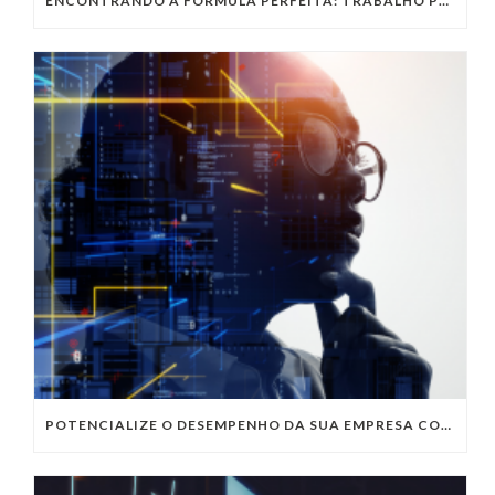
ENCONTRANDO A FÓRMULA PERFEITA: TRABALHO PRESENCIAL, HOME OFFICE OU TRABALHO HÍBRIDO?
POTENCIALIZE O DESEMPENHO DA SUA EMPRESA COM OS SERVIÇOS DE TI DA VIVO VITA