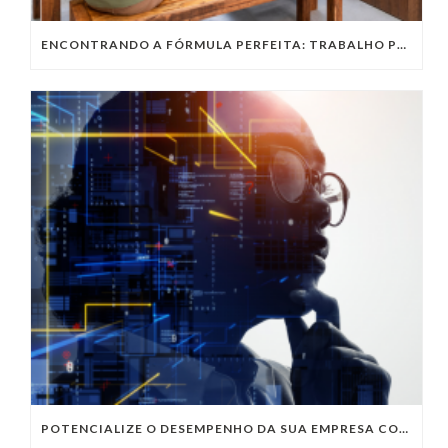
ENCONTRANDO A FÓRMULA PERFEITA: TRABALHO PRESENCIAL, HOME OFFICE OU TRABALHO HÍBRIDO?
POTENCIALIZE O DESEMPENHO DA SUA EMPRESA COM OS SERVIÇOS DE TI DA VIVO VITA