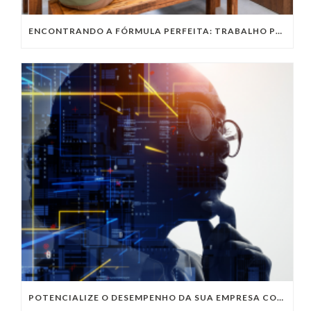
ENCONTRANDO A FÓRMULA PERFEITA: TRABALHO PRESENCIAL, HOME OFFICE OU TRABALHO HÍBRIDO?
POTENCIALIZE O DESEMPENHO DA SUA EMPRESA COM OS SERVIÇOS DE TI DA VIVO VITA